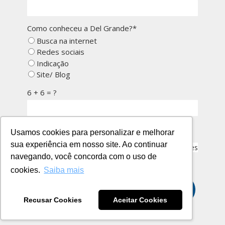
Como conheceu a Del Grande?*
Busca na internet
Redes sociais
Indicação
Site/ Blog
6 + 6 = ?
Eu concordo em receber comunicações.
Usamos cookies para personalizar e melhorar
sua experiência em nosso site. Ao continuar
Ao informar meus dados, estou ciente das diretrizes
navegando, você concorda com o uso de
da
Política de Privacidade
.
cookies.
Saiba mais
QUERO BAIXAR O GLOSSÁRIO
Recusar Cookies
Aceitar Cookies